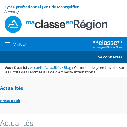
Panneau de gestion des cookies
Lycée professionnel J et E de Montgolfier
Menu de la rubrique
Contenu
Annonay
MENU
Se connecter
Vous êtes ici :
Accueil
›
Actualités
›
Blog
›
Comment le lycée travaille sur
les Droits des Femmes à l'aide d'Amnesty International
Actualités
Press-Book
Actualités