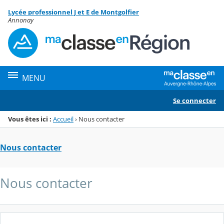
Panneau de gestion des cookies
Lycée professionnel J et E de Montgolfier
Menu de la rubrique
Contenu
Annonay
MENU
Se connecter
Vous êtes ici :
Accueil
›
Nous contacter
Nous contacter
Nous contacter