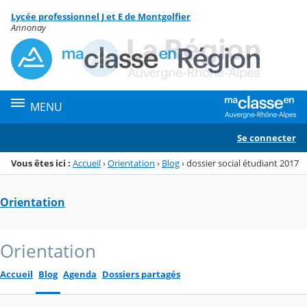
Panneau de gestion des cookies
Lycée professionnel J et E de Montgolfier
Menu de la rubrique
Contenu
Annonay
MENU
Se connecter
Vous êtes ici :
Accueil
›
Orientation
›
Blog
›
dossier social étudiant 2017
Orientation
Orientation
Accueil
Blog
Agenda
Dossiers partagés