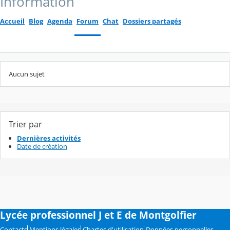
Information
Accueil
Blog
Agenda
Forum
Chat
Dossiers partagés
Aucun sujet
Trier par
Dernières activités
Date de création
Lycée professionnel J et E de Montgolfier
Contacts
Mentions légales
Chartes d'utilisation
Données personnelles