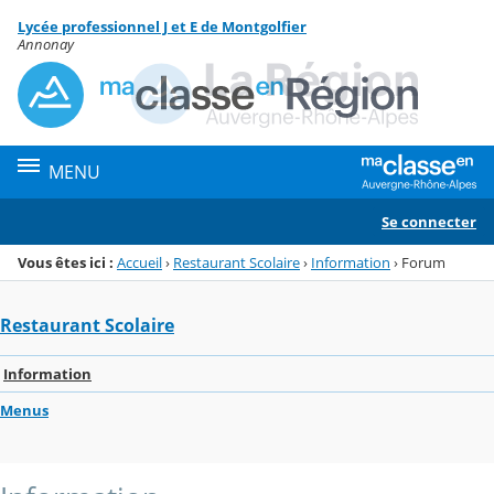
Panneau de gestion des cookies
Lycée professionnel J et E de Montgolfier
Menu de la rubrique
Contenu
Annonay
MENU
Se connecter
Vous êtes ici :
Accueil
›
Restaurant Scolaire
›
Information
›
Forum
Restaurant Scolaire
Information
Menus