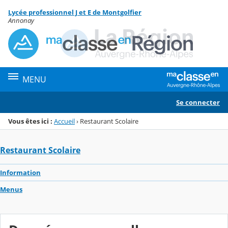
Panneau de gestion des cookies
Lycée professionnel J et E de Montgolfier
Menu de la rubrique
Contenu
Annonay
MENU
Se connecter
Vous êtes ici :
Accueil
›
Restaurant Scolaire
Restaurant Scolaire
Information
Menus